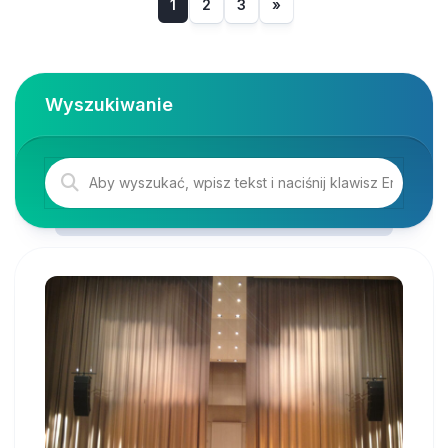
1
2
3
»
Wyszukiwanie