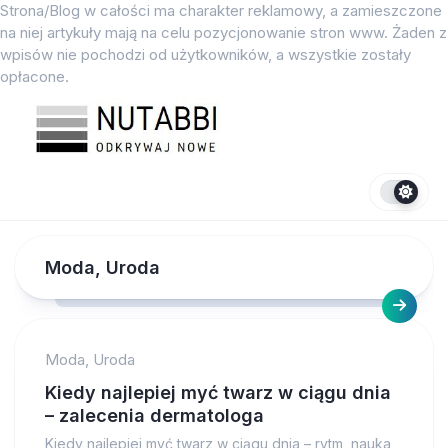
Przejdź
Strona/Blog w całości ma charakter reklamowy, a zamieszczone
do
na niej artykuły mają na celu pozycjonowanie stron www. Żaden z
treści
wpisów nie pochodzi od użytkowników, a wszystkie zostały
opłacone.
Moda, Uroda
Moda, Uroda
Kiedy najlepiej myć twarz w ciągu dnia
– zalecenia dermatologa
Kiedy najlepiej myć twarz w ciągu dnia – rytm, nauka,