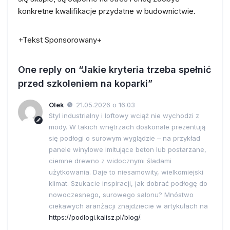
konkretne kwalifikacje przydatne w budownictwie.
+Tekst Sponsorowany+
One reply on “Jakie kryteria trzeba spełnić
przed szkoleniem na koparki”
Olek
21.05.2026 o 16:03
Styl industrialny i loftowy wciąż nie wychodzi z
mody. W takich wnętrzach doskonale prezentują
się podłogi o surowym wyglądzie – na przykład
panele winylowe imitujące beton lub postarzane,
ciemne drewno z widocznymi śladami
użytkowania. Daje to niesamowity, wielkomiejski
klimat. Szukacie inspiracji, jak dobrać podłogę do
nowoczesnego, surowego salonu? Mnóstwo
ciekawych aranżacji znajdziecie w artykułach na
https://podlogi.kalisz.pl/blog/
.