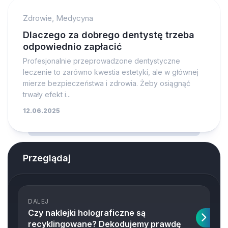
Zdrowie, Medycyna
Dlaczego za dobrego dentystę trzeba
odpowiednio zapłacić
Profesjonalnie przeprowadzone dentystyczne
leczenie to zarówno kwestia estetyki, ale w głównej
mierze bezpieczeństwa i zdrowia. Żeby osiągnąć
trwały efekt i...
12.06.2025
Przeglądaj
DALEJ
Czy naklejki holograficzne są
recyklingowane? Dekodujemy prawdę