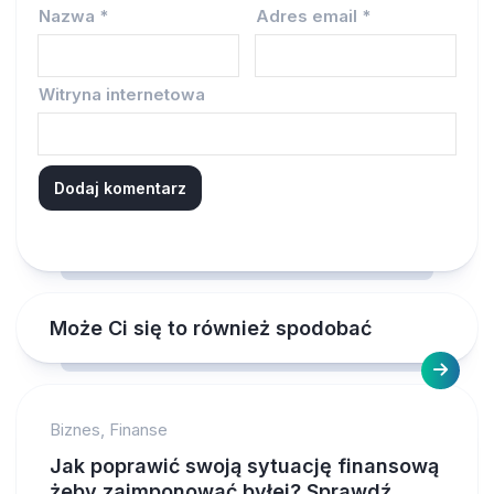
Nazwa
*
Adres email
*
Witryna internetowa
Może Ci się to również spodobać
Biznes, Finanse
Jak poprawić swoją sytuację finansową
żeby zaimponować byłej? Sprawdź