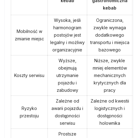
kebab
gastronomiczna
kebab
Wysoka, jeśli
Ograniczona,
harmonogram
zwykle wymaga
Mobilność w
postojów jest
dodatkowego
zmianie miejsc
legalny i możliwy
transportu i miejsca
organizacyjnie
bazowego
Wyższe,
Niższe, zwykle
obejmują
mniej elementów
Koszty serwisu
utrzymanie
mechanicznych
pojazdu i
krytycznych dla
zabudowy
pracy
Zależne od
Zależne od kwestii
Ryzyko
awarii pojazdu i
logistycznych i
przestoju
dostępności
dostępności
serwisu
holownika
Prostsze