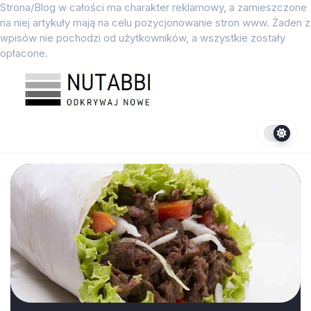
Przejdź
Strona/Blog w całości ma charakter reklamowy, a zamieszczone
do
na niej artykuły mają na celu pozycjonowanie stron www. Żaden z
treści
wpisów nie pochodzi od użytkowników, a wszystkie zostały
opłacone.