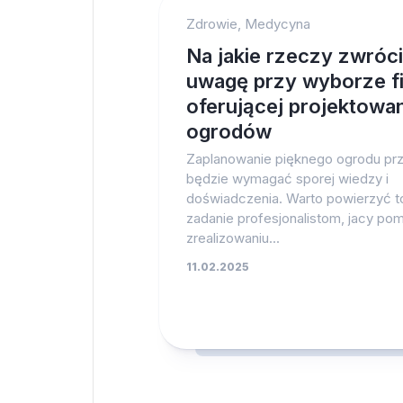
Zdrowie, Medycyna
Na jakie rzeczy zwróc
uwagę przy wyborze f
oferującej projektowa
ogrodów
Zaplanowanie pięknego ogrodu pr
będzie wymagać sporej wiedzy i
doświadczenia. Warto powierzyć t
zadanie profesjonalistom, jacy p
zrealizowaniu...
11.02.2025