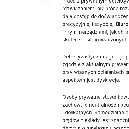
Praca z prywatnym detektyw
rozwiązaniem, niż próba roz
daje dostęp do doświadczeni
precyzyjniej i szybciej.
Biur
innymi narzędziami, jakich 
skuteczność prowadzonych d
Detektywistyczna agencja p
zgodzie z aktualnym prawem,
przy własnych działaniach 
aspektem jest dyskrecja.
Osoby prywatne stosunkowo 
zachowuje neutralność i po
i delikatnych. Samodzielne d
błędów niekiedy jest znaczn
decyzja o nawiązaniu współ