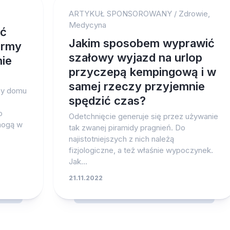
ARTYKUŁ SPONSOROWANY
/
Zdrowie,
Medycyna
ić
Jakim sposobem wyprawić
irmy
szałowy wyjazd na urlop
nie
przyczepą kempingową i w
samej rzeczy przyjemnie
zy domu
spędzić czas?
o
Odetchnięcie generuje się przez używanie
omogą w
tak zwanej piramidy pragnień. Do
najistotniejszych z nich należą
fizjologiczne, a też właśnie wypoczynek.
Jak...
21.11.2022