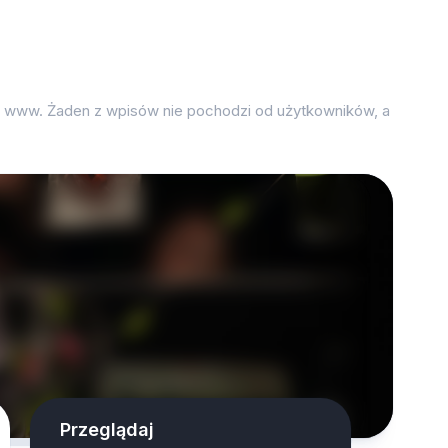
on www. Żaden z wpisów nie pochodzi od użytkowników, a
Przeglądaj