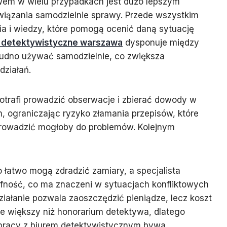
em w wielu przypadkach jest dużo lepszym
wiązania samodzielnie sprawy. Przede wszystkim
a i wiedzy, które pomogą ocenić daną sytuację
o detektywistyczne warszawa
dysponuje między
trudno używać samodzielnie, co zwiększa
ziałań.
otrafi prowadzić obserwacje i zbierać dowody w
 ograniczając ryzyko złamania przepisów, które
prowadzić mogłoby do problemów. Kolejnym
łatwo mogą zdradzić zamiary, a specjalista
ufność, co ma znaczeni w sytuacjach konfliktowych
ziałanie pozwala zaoszczędzić pieniądze, lecz koszt
ie większy niż honorarium detektywa, dlatego
pracy z biurem detektywistycznym bywa