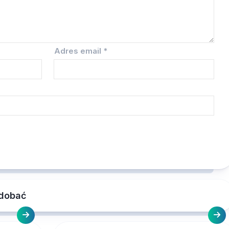
Adres email
*
odobać