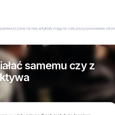
 zamieszczone na niej artykuły mają na celu pozycjonowanie str
iałać samemu czy z
ektywa