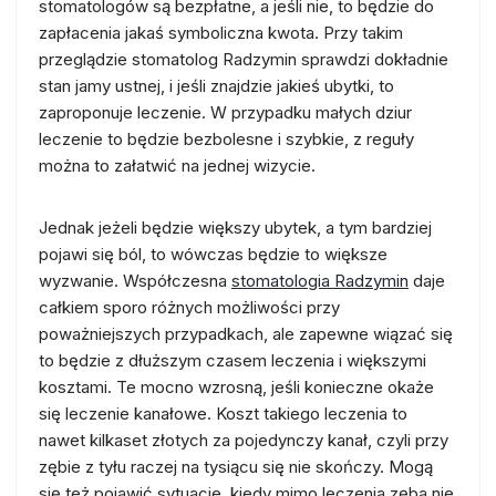
stomatologów są bezpłatne, a jeśli nie, to będzie do
zapłacenia jakaś symboliczna kwota. Przy takim
przeglądzie stomatolog Radzymin sprawdzi dokładnie
stan jamy ustnej, i jeśli znajdzie jakieś ubytki, to
zaproponuje leczenie. W przypadku małych dziur
leczenie to będzie bezbolesne i szybkie, z reguły
można to załatwić na jednej wizycie.
Jednak jeżeli będzie większy ubytek, a tym bardziej
pojawi się ból, to wówczas będzie to większe
wyzwanie. Współczesna
stomatologia Radzymin
daje
całkiem sporo różnych możliwości przy
poważniejszych przypadkach, ale zapewne wiązać się
to będzie z dłuższym czasem leczenia i większymi
kosztami. Te mocno wzrosną, jeśli konieczne okaże
się leczenie kanałowe. Koszt takiego leczenia to
nawet kilkaset złotych za pojedynczy kanał, czyli przy
zębie z tyłu raczej na tysiącu się nie skończy. Mogą
się też pojawić sytuacje, kiedy mimo leczenia zęba nie