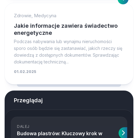
Zdrowie, Medycyna
Jakie informacje zawiera świadectwo
energetyczne
Podczas nabywania lub wynajmu nieruchomości
sporo osób będzie się zastanawiać, jakich rzeczy się
dowiedzą z dostępnych dokumentów. Sprawdzając
dokumentację techniczną...
01.02.2025
Przeglądaj
DALEJ
Budowa plastrów: Kluczowy krok w