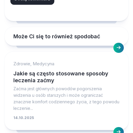
Może Ci się to również spodobać
Zdrowie, Medycyna
Jakie są często stosowane sposoby
leczenia zaćmy
Zaćma jest głównych powodów pogorszenia
widzenia u osób starszych i może ograniczać
znacznie komfort codziennego życia, z tego powodu
leczenie...
14.10.2025