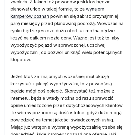
zwolniła. Z takich też powodów jeśli ktoś będzie
planował urlop w takiej formie, to za
wynajem
kamperów poznań
powinien się zabrać przynajmniej
parę miesięcy przed planowaną podróżą. Wówczas na
rynku będzie jeszcze dużo ofert, a i można będzie
liczyć na całkiem niezłe ceny. Ważne jest też to, aby
wypożyczyć pojazd w sprawdzonej, uczciwej
wypożyczalni, co pozwoli uniknąć wielu potencjalnych
kłopotów.
Jeżeli ktoś ze znajomych wcześniej miał okazję
korzystać z jakiejś wypożyczalni, to z pewnością
będzie mógł coś polecić. Skorzystać też można z
internetu, będzie wtedy można od razu sprawdzić
opinie umieszczone przez dotychczasowych klientów.
Te wbrew pozorom są dość istotne, gdyż dużo mogą
powiedzieć na temat jakości świadczonych usług.
Mając już wstępnie wybraną wypożyczalnię trzeba się
dowiedzieć, jakie kampery poznań ona oferuje, jaki