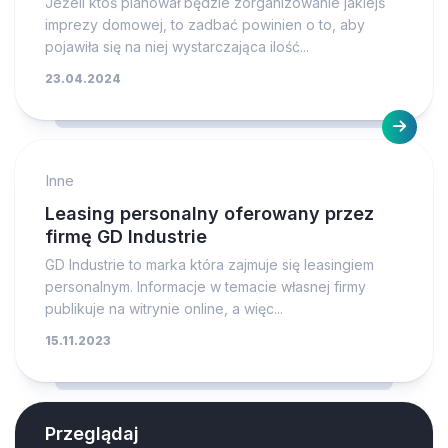
Jeżeli ktoś planował będzie zorganizowanie jakiejś
imprezy domowej, to zadbać powinien o to, aby
pojawiła się na niej wystarczająca ilość...
23.04.2024
Inne
Leasing personalny oferowany przez
firmę GD Industrie
GD Industrie to marka która zajmuje się leasingiem
personalnym. Informacje w temacie własnej firmy
publikuje na witrynie online, a więc...
15.11.2023
Przeglądaj