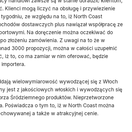
cy handlowi zawsze są w stanie doradzić klientom,
 Klienci mogą liczyć na obsługę i przywiezienie
 tygodniu, ze względu na to, iż North Coast
ochodów dostawczych plus nawiązał współpracę ze
sportowymi. Na doręczenie można oczekiwać do
po złożeniu zamówienia. Z uwagi na to że w
onad 3000 propozycji, można w całości uzupełnić
ć, iż to, co ma zamiar w nim oferować, będzie
importera.
 oddają wielowymiarowość wywodzącej się z Włoch
ny jest z jakościowych włoskich i wywodzących się
orza Śródziemnego produktów. Nieprzetworzone
era. Poświadcza o tym to, iż w North Coast można
zechowywanej a także w atrakcyjnej cenie.