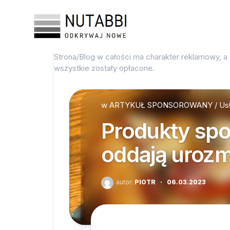
Przejdź
do
treści
Strona/Blog w całości ma charakter reklamowy, a
wszystkie zostały opłacone.
w
ARTYKUŁ SPONSOROWANY
/
Us
Produkty spo
oddają urozm
autor:
PIOTR
·
06.03.2023