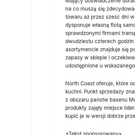
Mający doświadczenie dorad
na co muszą się zdecydować.
towaru aż przez sześć dni w
dysponuje własną flotą sam
sprawdzonymi firmami tran
dwudziestu czterech godzin 
asortymencie znajduje się p
zapasy w sklepie i oczekiwa
udostępnione u wskazanego 
North Coast oferuje, które
kuchni. Punkt sprzedaży zna
z obszaru państw basenu M
produkty zajęły miejsce lid
kupić je w wersji dobrze pr
+Tekst sponsorowany+