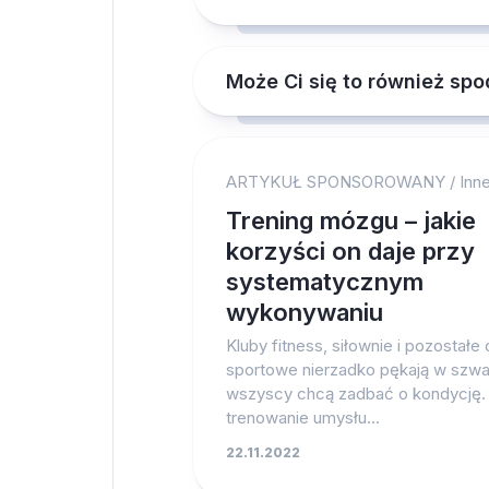
Może Ci się to również sp
ARTYKUŁ SPONSOROWANY
/
Inn
Trening mózgu – jakie
korzyści on daje przy
systematycznym
wykonywaniu
Kluby fitness, siłownie i pozostałe
sportowe nierzadko pękają w szwa
wszyscy chcą zadbać o kondycję.
trenowanie umysłu...
22.11.2022