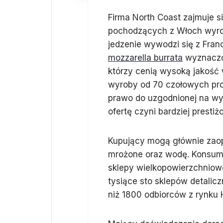
Firma North Coast zajmuje 
pochodzących z Włoch wyro
jedzenie wywodzi się z Francj
mozzarella burrata
wyznaczon
którzy cenią wysoką jakość
wyroby od 70 czołowych pr
prawo do uzgodnionej na wy
ofertę czyni bardziej prestiż
Kupujący mogą głównie zaopa
mrożone oraz wodę. Konsume
sklepy wielkopowierzchniowe
tysiące sto sklepów detalic
niż 1800 odbiorców z rynku