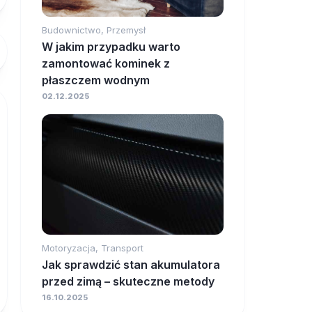
Budownictwo, Przemysł
W jakim przypadku warto
zamontować kominek z
płaszczem wodnym
02.12.2025
Motoryzacja, Transport
Jak sprawdzić stan akumulatora
przed zimą – skuteczne metody
16.10.2025