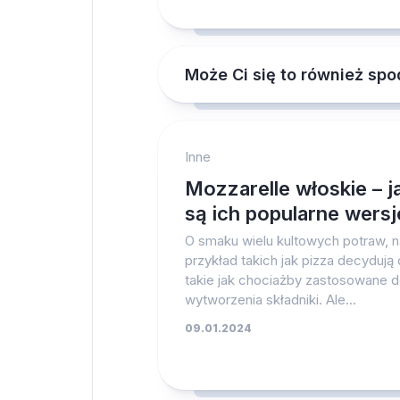
Może Ci się to również sp
Inne
Mozzarelle włoskie – j
są ich popularne wersj
O smaku wielu kultowych potraw, n
przykład takich jak pizza decydują 
takie jak chociażby zastosowane 
wytworzenia składniki. Ale...
09.01.2024