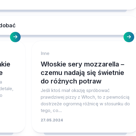
odobać
Inne
akie
Włoskie sery mozzarella –
e
czemu nadają się świetnie
do różnych potraw
a
detale,
Jeśli ktoś miał okazję spróbować
do
prawdziwej pizzy z Włoch, to z pewnością
dostrzeże ogromną różnicę w stosunku do
tego, co...
27.05.2024