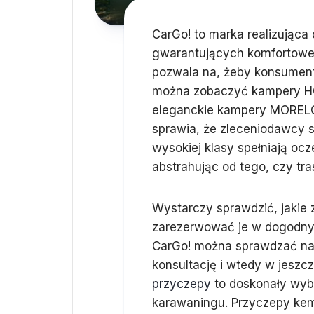
CarGo! to marka realizując
gwarantujących komfortowe 
pozwala na, żeby konsument
można zobaczyć kampery HO
eleganckie kampery MORELO,
sprawia, że zleceniodawcy s
wysokiej klasy spełniają oc
abstrahując od tego, czy tra
Wystarczy sprawdzić, jakie 
zarezerwować je w dogodnym
CarGo! można sprawdzać na w
konsultację i wtedy w jeszc
przyczepy
to doskonały wyb
karawaningu. Przyczepy ke