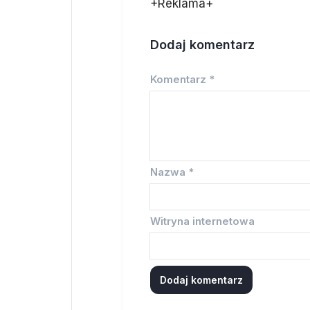
+Reklama+
Dodaj komentarz
Komentarz
*
Nazwa
*
Witryna internetowa