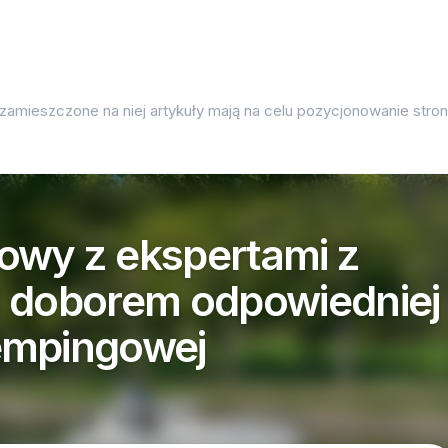
 zamieszczone na niej artykuły mają na celu pozycjonowanie str
owy z ekspertami z
d doborem odpowiedniej
empingowej