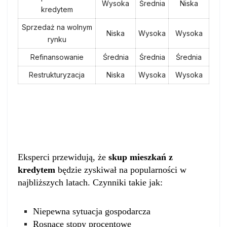
Wysoka
Średnia
Niska
kredytem
Sprzedaż na wolnym
Niska
Wysoka
Wysoka
rynku
Refinansowanie
Średnia
Średnia
Średnia
Restrukturyzacja
Niska
Wysoka
Wysoka
Przyszłość rynku skupu mieszkań z
kredytem
Eksperci przewidują, że
skup mieszkań z
kredytem
będzie zyskiwał na popularności w
najbliższych latach. Czynniki takie jak:
Niepewna sytuacja gospodarcza
Rosnące stopy procentowe