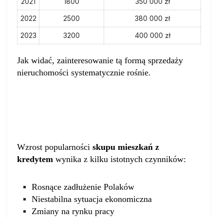
2021
1800
350 000 zł
2022
2500
380 000 zł
2023
3200
400 000 zł
Jak widać, zainteresowanie tą formą sprzedaży
nieruchomości systematycznie rośnie.
Czynniki wpływające na popularność
skupu mieszkań z kredytem
Wzrost popularności
skupu mieszkań z
kredytem
wynika z kilku istotnych czynników:
Rosnące zadłużenie Polaków
Niestabilna sytuacja ekonomiczna
Zmiany na rynku pracy