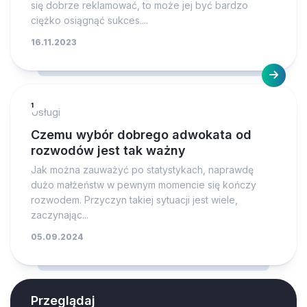
się dobrze reklamować, to może jej być bardzo
ciężko osiągnąć sukces....
16.11.2023
1
Usługi
Czemu wybór dobrego adwokata od
rozwodów jest tak ważny
Jak można zauważyć po statystykach, naprawdę
dużo małżeństw w pewnym momencie się kończy
rozwodem. Przyczyn takiej sytuacji jest wiele,
zaczynając...
05.09.2024
Przeglądaj