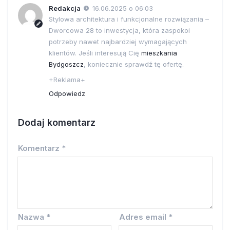
Redakcja
16.06.2025 o 06:03
Stylowa architektura i funkcjonalne rozwiązania –
Dworcowa 28 to inwestycja, która zaspokoi
potrzeby nawet najbardziej wymagających
klientów. Jeśli interesują Cię
mieszkania
Bydgoszcz
, koniecznie sprawdź tę ofertę.
+Reklama+
Odpowiedz
Dodaj komentarz
Komentarz
*
Nazwa
*
Adres email
*