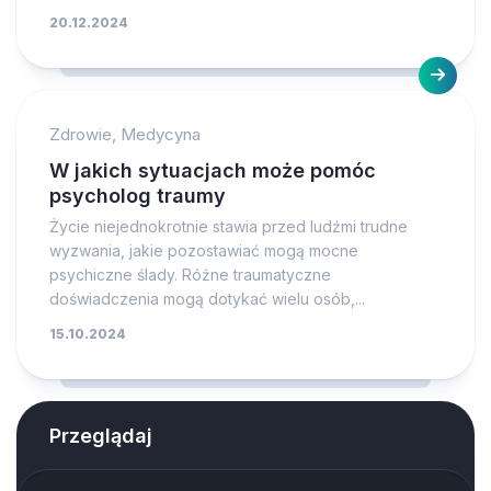
20.12.2024
Zdrowie, Medycyna
W jakich sytuacjach może pomóc
psycholog traumy
Życie niejednokrotnie stawia przed ludźmi trudne
wyzwania, jakie pozostawiać mogą mocne
psychiczne ślady. Różne traumatyczne
doświadczenia mogą dotykać wielu osób,...
15.10.2024
Przeglądaj