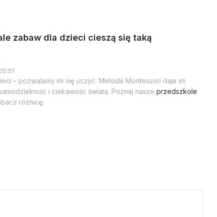
le zabaw dla dzieci cieszą się taką
05:51
ieci – pozwalamy im się uczyć. Metoda Montessori daje im
samodzielność i ciekawość świata. Poznaj nasze
przedszkole
obacz różnicę.