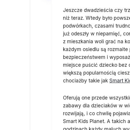
Jeszcze dwadzieścia czy trzy
niż teraz. Wtedy było powsz
podwórkach, czasami trudno 
już odeszły w niepamięć, c
z mieszkania woli grać na k
każdym osiedlu są rozmaite 
bezpieczeństwem i wyposaże
miejsce puścić dziecko bez
większą popularnością cieszą
chociażby takie jak
Smart Ki
Oferują one przede wszystki
zabawy dla dzieciaków w wie
rozwijają, i co chwilę pojawi
Smart Kids Planet. A takich 
godzinach każdy maluch wyjd