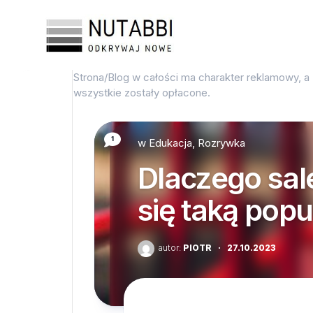
Przejdź
do
treści
Strona/Blog w całości ma charakter reklamowy, a
wszystkie zostały opłacone.
1
w
Edukacja, Rozrywka
Dlaczego sal
się taką popu
autor:
PIOTR
·
27.10.2023