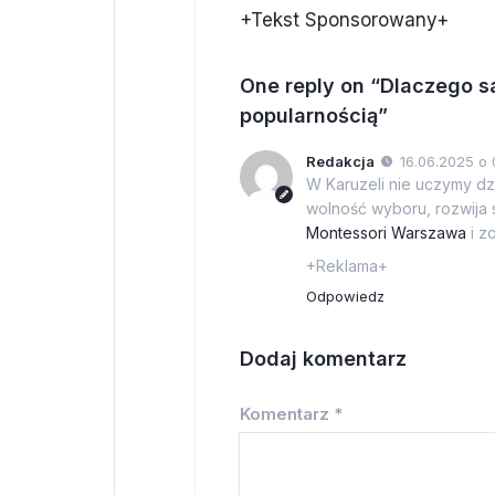
+Tekst Sponsorowany+
One reply on “Dlaczego sa
popularnością”
Redakcja
16.06.2025 o 
W Karuzeli nie uczymy dz
wolność wyboru, rozwija 
Montessori Warszawa
i z
+Reklama+
Odpowiedz
Dodaj komentarz
Komentarz
*