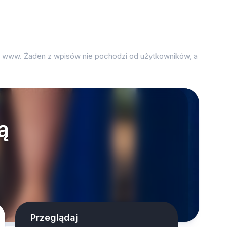
on www. Żaden z wpisów nie pochodzi od użytkowników, a
ą
Przeglądaj