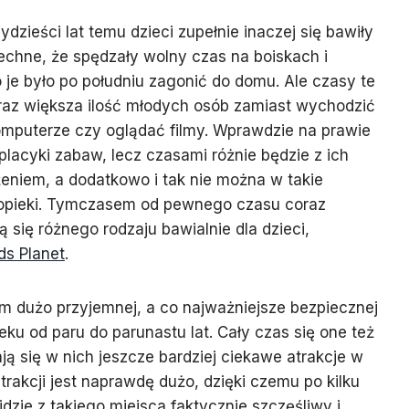
dzieści lat temu dzieci zupełnie inaczej się bawiły
echne, że spędzały wolny czas na boiskach i
je było po południu zagonić do domu. Ale czasy te
oraz większa ilość młodych osób zamiast wychodzić
omputerze czy oglądać filmy. Wprawdzie na prawie
placyki zabaw, lecz czasami różnie będzie z ich
niem, a dodatkowo i tak nie można w takie
 opieki. Tymczasem od pewnego czasu coraz
 się różnego rodzaju bawialnie dla dzieci,
ds Planet
.
m dużo przyjemnej, a co najważniejsze bezpiecznej
ku od paru do parunastu lat. Cały czas się one też
ają się w nich jeszcze bardziej ciekawe atrakcje w
atrakcji jest naprawdę dużo, dzięki czemu po kilku
zie z takiego miejsca faktycznie szczęśliwy i