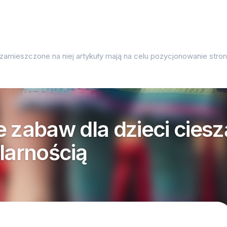
 zamieszczone na niej artykuły mają na celu pozycjonowanie str
e zabaw dla dzieci ciesz
larnością