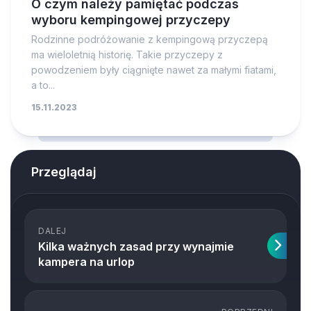
O czym należy pamiętać podczas
wyboru kempingowej przyczepy
Rodzinne podróżowanie z kempingową przyczepą
ma wieloletnią historię. Takie przyczepy z
powodzeniem były ciągnięte nawet za małymi fiatami,
a to...
15.11.2023
Przeglądaj
DALEJ
Kilka ważnych zasad przy wynajmie
kampera na urlop