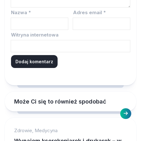
Nazwa
*
Adres email
*
Witryna internetowa
Może Ci się to również spodobać
Zdrowie, Medycyna
Wynajem kserokopiarek i drukarek – w