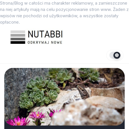
Przejdź
Strona/Blog w całości ma charakter reklamowy, a zamieszczone
do
na niej artykuły mają na celu pozycjonowanie stron www. Żaden z
treści
wpisów nie pochodzi od użytkowników, a wszystkie zostały
opłacone.