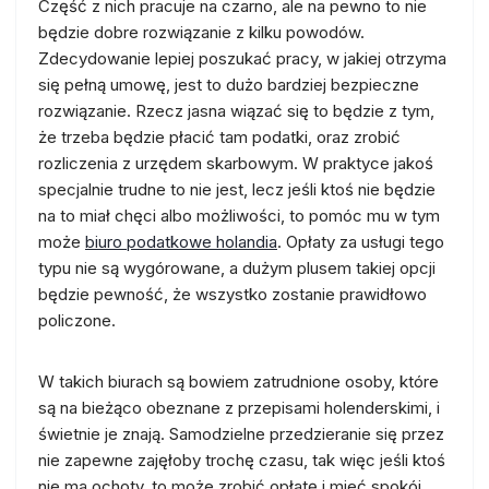
Część z nich pracuje na czarno, ale na pewno to nie
będzie dobre rozwiązanie z kilku powodów.
Zdecydowanie lepiej poszukać pracy, w jakiej otrzyma
się pełną umowę, jest to dużo bardziej bezpieczne
rozwiązanie. Rzecz jasna wiązać się to będzie z tym,
że trzeba będzie płacić tam podatki, oraz zrobić
rozliczenia z urzędem skarbowym. W praktyce jakoś
specjalnie trudne to nie jest, lecz jeśli ktoś nie będzie
na to miał chęci albo możliwości, to pomóc mu w tym
może
biuro podatkowe holandia
. Opłaty za usługi tego
typu nie są wygórowane, a dużym plusem takiej opcji
będzie pewność, że wszystko zostanie prawidłowo
policzone.
W takich biurach są bowiem zatrudnione osoby, które
są na bieżąco obeznane z przepisami holenderskimi, i
świetnie je znają. Samodzielne przedzieranie się przez
nie zapewne zajęłoby trochę czasu, tak więc jeśli ktoś
nie ma ochoty, to może zrobić opłatę i mieć spokój.