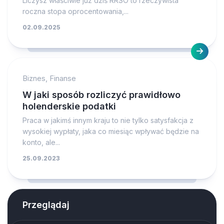
Liczysz właściwie już dziś RRSO to rzeczywista
roczna stopa oprocentowania,...
02.09.2025
Biznes, Finanse
W jaki sposób rozliczyć prawidłowo
holenderskie podatki
Praca w jakimś innym kraju to nie tylko satysfakcja z
wysokiej wypłaty, jaka co miesiąc wpływać będzie na
konto, ale...
25.09.2023
Przeglądaj