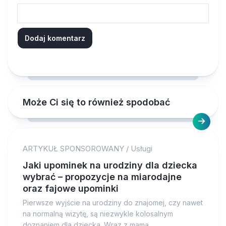
Może Ci się to również spodobać
ARTYKUŁ SPONSOROWANY
/
Usługi
Jaki upominek na urodziny dla dziecka
wybrać – propozycje na miarodajne
oraz fajowe upominki
Pierwsze wyjście na urodziny do znajomej, czy nawet
na normalną wizytę, są niezwykle kolosalnym
doznaniem dla dziecka. Wraz z mamą,...