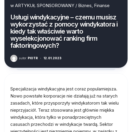
w
ARTYKUŁ SPONSOROWANY
/
Biznes, Finanse
Usługi windykacyjne – czemu musisz
wykorzystać z pomocy windykatora i
kiedy tak właściwie warto
wyselekcjonować ranking firm
faktoringowych?
autor:
PIOTR
·
12.01.2023
Specjalizacja windykacyjna jest coraz popularniejsza.
Nowo powstałe korporacje nie działają już na starych
zasadach, które przysporzyły windykatorom tak wielu
nieprzyjaciół. Teraz stosowana jest głównie miękka
windykacja, która tylko w ponadprzeciętnych
casusach przechodzi w windykacje twardą. Sektor
wierzytelności jest niezmiernie pojemny, w związku z