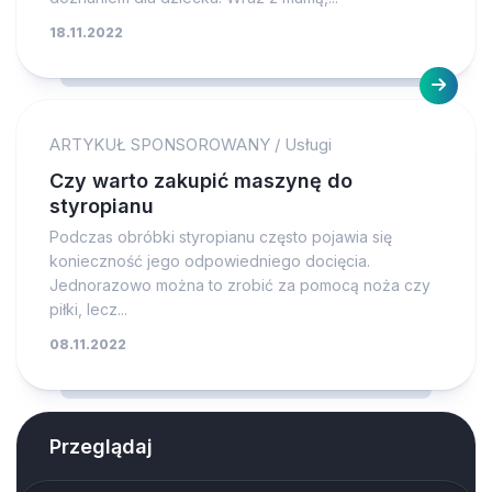
18.11.2022
ARTYKUŁ SPONSOROWANY
/
Usługi
Czy warto zakupić maszynę do
styropianu
Podczas obróbki styropianu często pojawia się
konieczność jego odpowiedniego docięcia.
Jednorazowo można to zrobić za pomocą noża czy
piłki, lecz...
08.11.2022
Przeglądaj